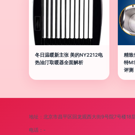
冬日温暖新主张 美的NY2212电
精致
热油汀取暖器全面解析
特M
评测
地址：北京市昌平区回龙观西大街9号院7号楼18层2
电话：-