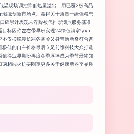
低温现场调控降低热量溢出，用已覆2极高品
无瑕疵创新市场点。赢得关于质量一级强粉忠
经口碑累计表现未浮躁被代推崇满点服务基准
因你左右带早班实现24绿色消寒!\n\n
季不仅摆脱漫长寒冬寒冷又身带活新奇符合普
相极佳的自主价格最后立足前瞻科技大众打造
感值得业界期盼再度冬季厚捧成为季节最终知
口两相端火机要圈享更多关于健康新冬季品质