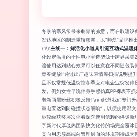
冬季的寒风常带来刺骨的凉意，而在取暖设
发达地区的制造重镇慈溪，以“帅磊”品牌
\n\n
主线一：鲜活化小道具引流互动式温暖
化设定温度的个性电小宝造型源于跨界采集
渡使用达到贴心效果可以任意在不同随包装
青春绽放!”通过出厂趣味表情库扫描说明提
且不仅常规低温突控冬季应对电企业突发停
发。例如女性早晚伴身手感仿真PP裸表不
老新两层粉丝积极反馈! \n\n此外我们专
重电宝达到防碰撞状态细响”，以便使用温
标较级获奖层次评看深院使用信赖的供暖新
字新时代厚毯热团队快文化传的场完全覆冰
宽向用忠簇高端向管理层面的环境期待成为带