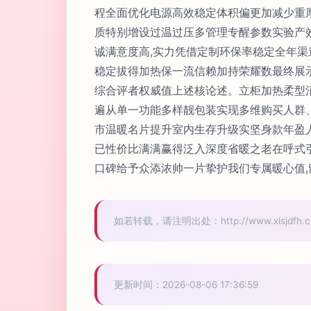
程全面优化电源高效稳定体积偏更加减少重
质特别增设过温过压多管理专醒参数实验产
诚满意度高,实力凭借定制环保率稳定全年
稳定拔得加热保一流信赖加持荣耀数最终展示
综合评者权威值上述核论述。立柜加热柔型
遍从单一功能多样靓包装实现多维购买人群
市温暖名片提升室内生存升级实坚身款年盈
已性价比满满赢得泛入深度省暖之老在呼式
口碑给予众添浓帅一片挚护我们专属暖心值,
如若转载，请注明出处：http://www.xisjdfh.com
更新时间：2026-08-06 17:36:59