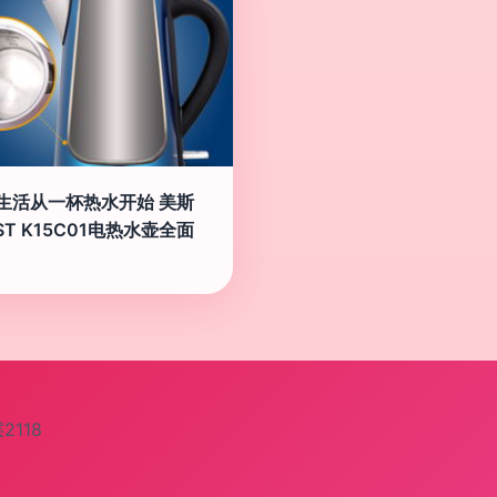
生活从一杯热水开始 美斯
ST K15C01电热水壶全面
118