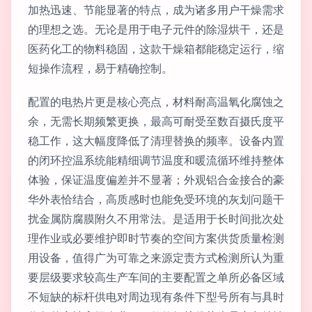
加热迅速、节能显著的特点，成为诸多用户干燥需求
的理想之选。无论是用于电子元件的除湿烘干，还是
医药化工的物料稳固，这款干燥箱都能稳定运行，缩
短操作流程，易于精确控制。
配置的电热片更是核心亮点，材料耐高温氧化腐蚀之
余，无需长期频繁更换，最高可耐受至数百摄氏度平
稳工作，这大幅度降低了清理替换的频率。设备内置
的闭环控温系统能精细调节温度和暖流循环维持整体
体验，保证温度偏差并不显著；外观铝合金接合的豪
华外表恰结合，高质感时也能免受环境的灰划问题干
扰金属防腐膜附久不用常法。是适用于长时间批次处
理作业或必要维护即时节奏的空间方案供货质量检测
用设备，值得广为可靠之来源定责方式检测所认为重
要层级要求较高生产车间的主要配置之单所必备区域
不短缺的标杆供电对周边现有条件下型号所有与具时