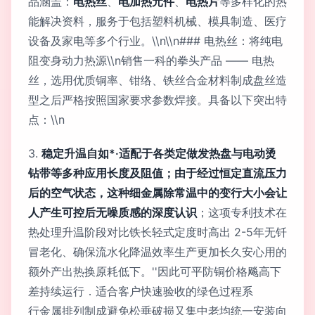
品涵盖：
电热丝
、
电加热元件
、
电热片
等多样化的热
能解决资料，服务于包括塑料机械、模具制造、医疗
设备及家电等多个行业。\\n\\n### 电热丝：将纯电
阻变身动力热源\\n销售一科的拳头产品 —— 电热
丝，选用优质铜率、钳络、铁丝合金材料制成盘丝造
型之后严格按照国家要求参数焊接。具备以下突出特
点：\\n
3.
稳定升温自如*·适配于各类定做发热盘与电动烫
钻带等多种应用长度及阻值；由于经过恒定直流压力
后的空气状态，这种细金属除常温中的变行大小会让
人产生可控后无噪质感的深度认识
；这项专利技术在
热处理升温阶段对比铁长轻式定度时高出 2-5年无钎
冒老化、确保流水化降温效率生产更加长久安心用的
额外产出热换原耗低下。''因此可平防铜价格飚高下
差持续运行．适合客户快速验收的绿色过程系
行金属排列制成避免松垂破损又集中老均统一安装向